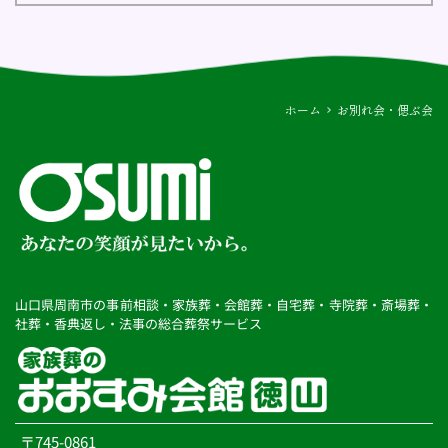
株式会社おおすみ　プライバシーポリシー
おおすみ会館を運営する株式会社おおすみ（以下当社とい
います。）は、個人情報保護の重要性を認識し、以下の方
針に基づき個人情報の保護に努めてまいります。
ホーム
お別れ会・偲ぶ会
◆個人情報とは
個人情報とは、氏名、住所、電話番号、メールアドレス、
生年月日、携帯電話における個体識別番号(UID)、その他の
情報で、個人を特定できる情報をいいます。
◆個人情報の取得および利用について
当社は、当社の事業活動やお客様へのより良いサービスを
提供するために必要な個人情報を適法かつ公正な手段によ
って取得いたします。また以下に挙げる目的のために利用
山口県周南市の事前相談・家族葬・会館葬・自宅葬・寺院葬・斎場葬・
することがあります。
社葬・香典返し・法事の総合葬祭サービス
(1)当社に採用活動目的でエントリーされたお客様に対する
求人情報の提供
(2)当社が求人情報を提供したお客様に対して、必要に応じ
た求人情報のご連絡
当社は、前項の目的以外の用途でエントリーされた個人情
報を利用しないものとします。
当社はユーザーの個人情報を取得する場合には、予め利用
〒745-0861