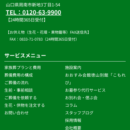
目的を明示し、その利用目的の範囲内で利用させていただ
山口県周南市新地3丁目1-54
きます。
TEL：0120-63-9900
◆個人情報の管理について
【24時間365日受付】
当社は、管理責任者の下、取得した個人情報について適切
かつ慎重な管理を行ってまいります。
【お供え物（生花・花環・果物籠等）FAX送信先】
不当なアクセス、破壊、改ざん、漏洩等を防止するために
必要な安全対策を講じ、個人情報の保護に努めてまいりま
　FAX：0833-71-0783（24時間365日受付）
す。 また、利用目的の遂行のために業務を委託する場合、
委託先に対して契約等の措置を行い、個人情報の取り扱い
に関して適切な管理、監督を行ってまいります。
サービスメニュー
ユーザーの退会などの理由により当該の個人情報が不要に
なった場合については、すみやかに抹消いたします。
家族葬プランと費用
施設案内
◆個人情報の開示について
葬儀費用の構成
おおすみ会館徳山別館「こもれ
当社は、ユーザー本人からの個人情報開示、変更、利用停
ご葬儀の流れ 
び」 
止、削除の要求が行われた場合、各サービスの利用規約に
おいて定める開示方法に基づき受け入れるものとします。
生前・事前相談 
お墓参り代行サービス
ご葬儀を依頼する
お別れ会・偲ぶ会
◆個人情報保護関連法令等の遵守について
生花・供物を注文する 
コラム
当社は「個人情報の保護に関する法律」、その他、個人情
報保護に関する各種法令及びその他の規範を遵守いたしま
お問い合わせ
スタッフブログ 
す。
採用情報
◆個人情報の第三者提供について
会社概要