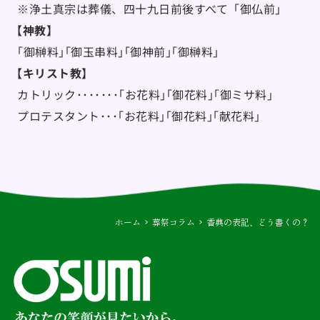
  ※浄土真宗は葬儀、四十九日前後すべて「御仏前」
【神教】
  ｢御榊料｣｢御玉串料｣｢御神前｣｢御榊料｣
【キリスト教】
  カトリック･･･････｢お花料｣｢御花料｣｢御ミサ料｣
  プロテスタント･･･｢お花料｣｢御花料｣｢献花料｣
ホーム
葬祭コラム
香典の表記、どう書くの？